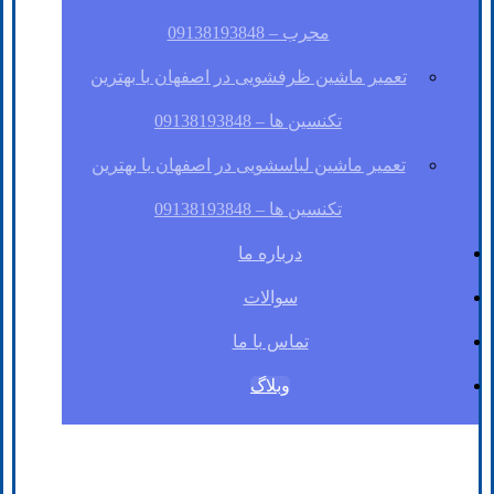
مجرب – 09138193848
تعمیر ماشین ظرفشویی در اصفهان با بهترین
تکنسین ها – 09138193848
تعمیر ماشین لباسشویی در اصفهان با بهترین
تکنسین ها – 09138193848
درباره ما
سوالات
تماس با ما
وبلاگ
فیسبوک
لینکدین
توئیتر