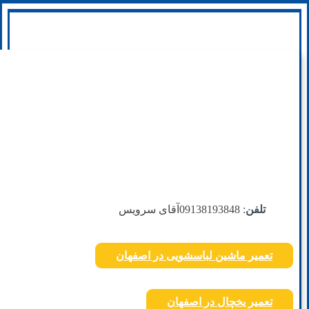
تلفن
: 09138193848
آقای سرویس
تعمیر ماشین لباسشویی در اصفهان
تعمیر یخچال در اصفهان