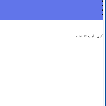
فیسبوک
لینکدین
توئیتر
کپی رایت © 2026