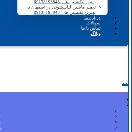
بهترین تکنسین ها – 09138193848
تعمیر ماشین لباسشویی در اصفهان با
بهترین تکنسین ها – 09138193848
درباره ما
سوالات
تماس با ما
وبلاگ
ت
ت
ت