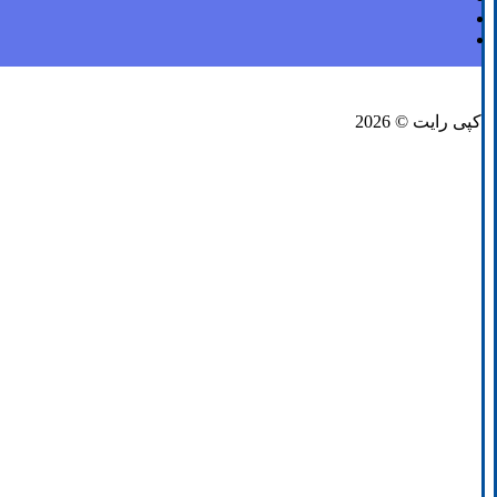
فیسبوک
لینکدین
توئیتر
کپی رایت © 2026