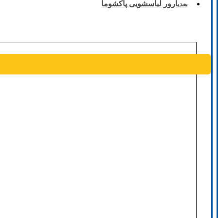
ارور لباسشویی پاکشوما
بعدی