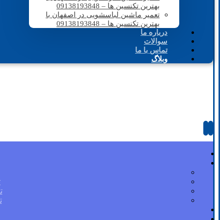
بهترین تکنسین ها – 09138193848
تعمیر ماشین لباسشویی در اصفهان با
بهترین تکنسین ها – 09138193848
درباره ما
سوالات
تماس با ما
وبلاگ
ت
ت
ت