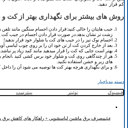
کم قرار دهید.
روش های بیشتر برای نگهداری بهتر از کت و 
جیب هایتان را خالی کنید:قرار دادن اجسام سنگین مانند تل
زشت تر نشان بدهد.در صورت قرار دادن اجسام در جیب کت یا ش
اجسام نوک تیز را در جیب های کت یا شلوار خود قرار ندهید!
بعد از خارج کردن کت از تن خود ان را بر روی چوب لباسی آوبز
بهتر است جایی که کت را قرار میدهید مانند کمد زیاد پر نباشد.
هر از چندگاهی روی کت و شلوار خود برس کشی کنید ،انجام برس
های زبر و خشن استفاده نکنید.
و برای نگهداری هرچه بهتر کت ها توصیه می شود آن را داخل کا
دسته بندی
اخبار
فیسبوک
توئیتر
پینترست
مصرف برق ماشین لباسشویی + راهکار های کاهش برق 
قبلی