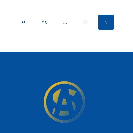
۴۸
…
۲
۱