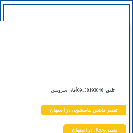
تلفن
: 09138193848
آقای سرویس
تعمیر ماشین لباسشویی در اصفهان
تعمیر یخچال در اصفهان