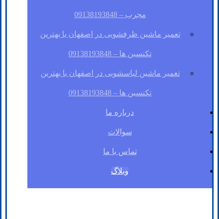
مجرب – 09138193848
تعمیر ماشین ظرفشویی در اصفهان با بهترین
تکنسین ها – 09138193848
تعمیر ماشین لباسشویی در اصفهان با بهترین
تکنسین ها – 09138193848
درباره ما
سوالات
تماس با ما
وبلاگ
فیسبوک
لینکدین
توئیتر