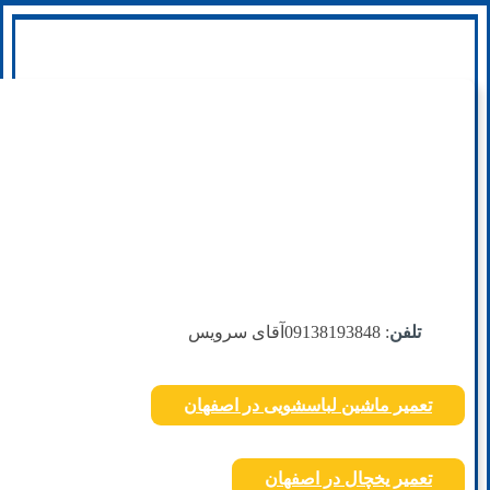
تلفن
: 09138193848
آقای سرویس
تعمیر ماشین لباسشویی در اصفهان
تعمیر یخچال در اصفهان