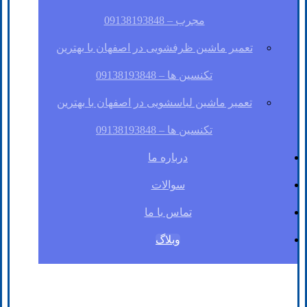
مجرب – 09138193848
تعمیر ماشین ظرفشویی در اصفهان با بهترین
تکنسین ها – 09138193848
تعمیر ماشین لباسشویی در اصفهان با بهترین
تکنسین ها – 09138193848
درباره ما
سوالات
تماس با ما
وبلاگ
فیسبوک
لینکدین
توئیتر