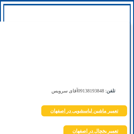
تلفن
: 09138193848
آقای سرویس
تعمیر ماشین لباسشویی در اصفهان
تعمیر یخچال در اصفهان