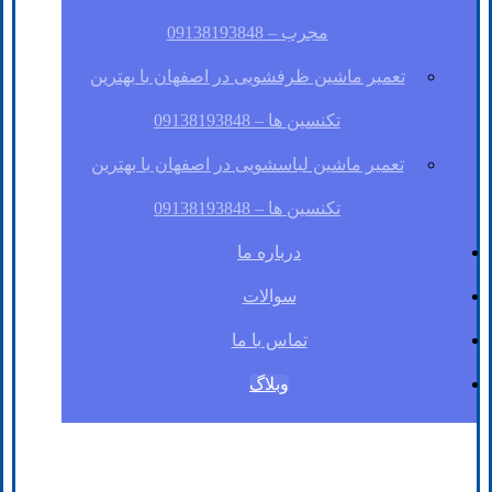
مجرب – 09138193848
تعمیر ماشین ظرفشویی در اصفهان با بهترین
تکنسین ها – 09138193848
تعمیر ماشین لباسشویی در اصفهان با بهترین
تکنسین ها – 09138193848
درباره ما
سوالات
تماس با ما
وبلاگ
فیسبوک
لینکدین
توئیتر