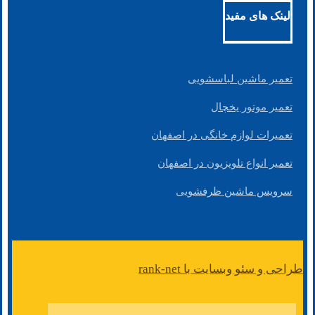
لینک های مفید
تعمیر ماشین لباسشویی
تعمیر موتور یخچال
تعمیرات لوازم خانگی در اصفهان
تعمیر انواع تلویزیون در اصفهان
سرویس ماشین ظرفشویی
طراحی و سئو وبسایت با rank-net