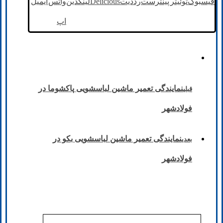
فیسبوک
توئیتر
پینترست
رددیت
Delicious
لینکدین
واتس
ایمیل
اپ
نمایندگی تعمیر ماشین لباسشویی پاکشوما در
قبلی
فولادشهر
نمایندگی تعمیر ماشین لباسشویی بکو در
بعدی
فولادشهر