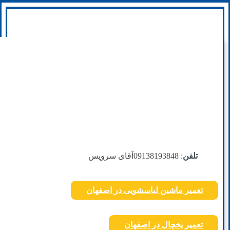
تلفن
: 09138193848
آقای سرویس
تعمیر ماشین لباسشویی در اصفهان
تعمیر یخچال در اصفهان