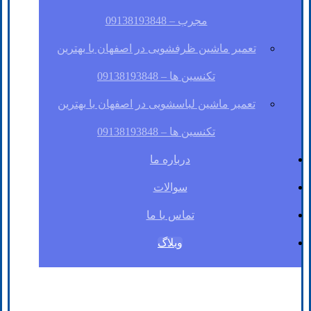
مجرب – 09138193848
تعمیر ماشین ظرفشویی در اصفهان با بهترین
تکنسین ها – 09138193848
تعمیر ماشین لباسشویی در اصفهان با بهترین
تکنسین ها – 09138193848
درباره ما
سوالات
تماس با ما
وبلاگ
فیسبوک
لینکدین
توئیتر