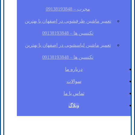
مجرب – 09138193848
تعمیر ماشین ظرفشویی در اصفهان با بهترین
تکنسین ها – 09138193848
تعمیر ماشین لباسشویی در اصفهان با بهترین
تکنسین ها – 09138193848
درباره ما
سوالات
تماس با ما
وبلاگ
فیسبوک
لینکدین
توئیتر