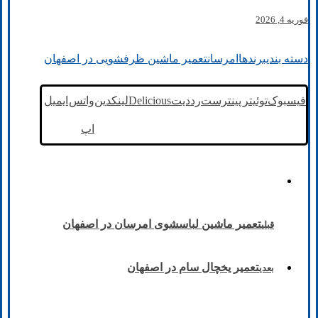
فوریه 4, 2026
دسته بندی
برند‌ها
امرسان
تعمیر ماشین ظرفشویی در اصفهان
فیسبوک
توئیتر
پینترست
رددیت
Delicious
لینکدین
واتس
ایمیل
اپ
تعمیر ماشین لباسشوی امرسان در اصفهان
قبلی
تعمیر یخچال سام در اصفهان
بعدی