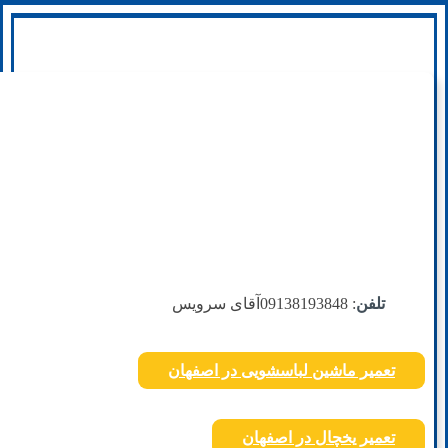
تلفن
: 09138193848
آقای سرویس
تعمیر ماشین لباسشویی در اصفهان
تعمیر یخچال در اصفهان