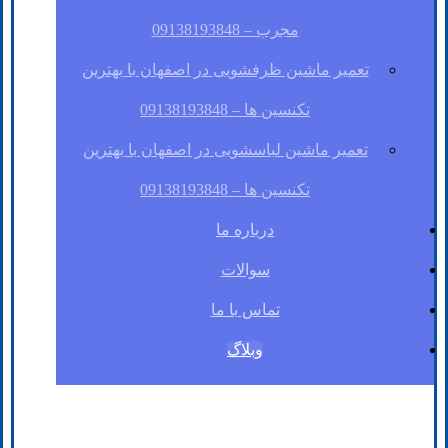
مجرب – 09138193848
تعمیر ماشین ظرفشویی در اصفهان با بهترین
تکنسین ها – 09138193848
تعمیر ماشین لباسشویی در اصفهان با بهترین
تکنسین ها – 09138193848
درباره ما
سوالات
تماس با ما
وبلاگ
فیسبوک
لینکدین
توئیتر