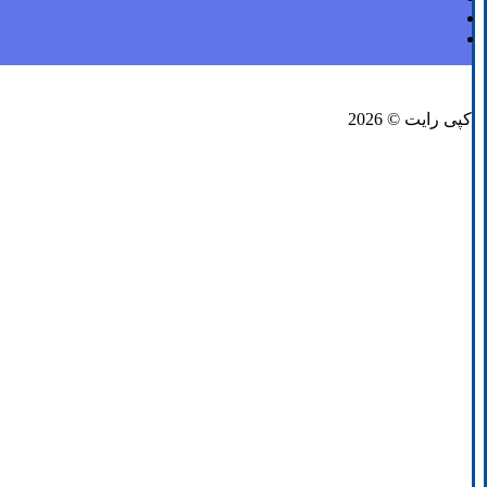
فیسبوک
لینکدین
توئیتر
کپی رایت © 2026