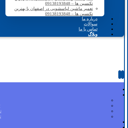
تکنسین ها – 09138193848
تعمیر ماشین لباسشویی در اصفهان با بهترین
تکنسین ها – 09138193848
درباره ما
سوالات
تماس با ما
وبلاگ
ت
ت
ت