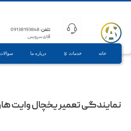
تلفن
: 09138193848
آقای سرویس
خانه
خدمات
درباره ما
سوالات
نمایندگی تعمیر یخچال وایت ها