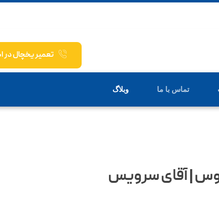
تعمیر یخچال در ا
تماس با ما
وبلاگ
وس | آقای سرویس