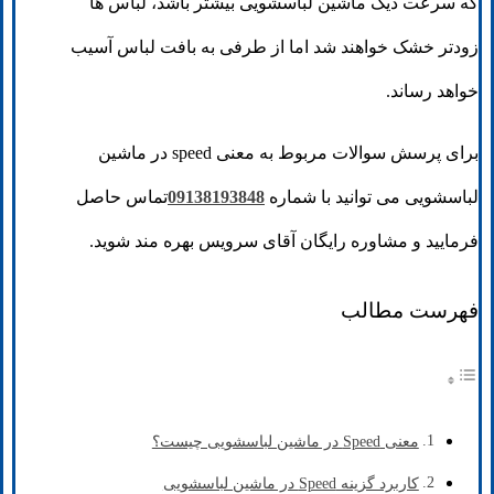
که سرعت دیگ ماشین لباسشویی بیشتر باشد، لباس ها
زودتر خشک خواهند شد اما از طرفی به بافت لباس آسیب
خواهد رساند.
برای پرسش سوالات مربوط به معنی speed در ماشین
لباسشویی می توانید با شماره
09138193848
تماس حاصل
فرمایید و مشاوره رایگان آقای سرویس بهره مند شوید.
فهرست مطالب
معنی Speed در ماشین لباسشویی چیست؟
کاربرد گزینه Speed در ماشین لباسشویی