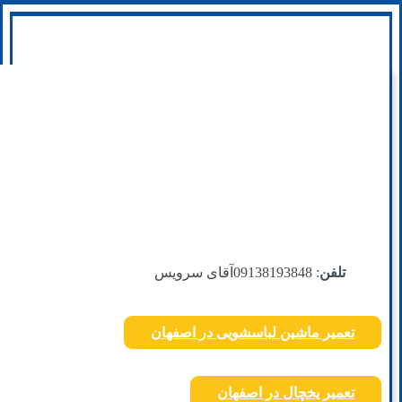
تلفن
: 09138193848
آقای سرویس
تعمیر ماشین لباسشویی در اصفهان
تعمیر یخچال در اصفهان