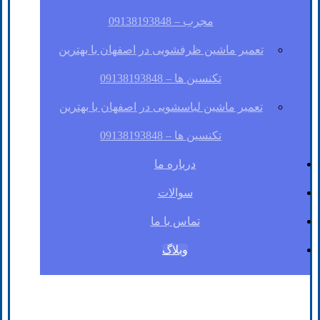
مجرب – 09138193848
تعمیر ماشین ظرفشویی در اصفهان با بهترین
تکنسین ها – 09138193848
تعمیر ماشین لباسشویی در اصفهان با بهترین
تکنسین ها – 09138193848
درباره ما
سوالات
تماس با ما
وبلاگ
فیسبوک
لینکدین
توئیتر