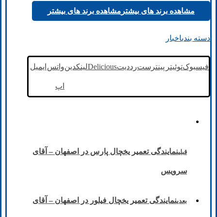
مشاهده برند های بیشتر
مشاهده برند های بیشتر
دسته بندی
اخبار
فیسبوک
توئیتر
پینترست
رددیت
Delicious
لینکدین
واتس
ایمیل
اپ
نمایندگی تعمیر یخچال پارس در اصفهان – آقای
قبلی
سرویس
نمایندگی تعمیر یخچال فیلور در اصفهان – آقای
بعدی