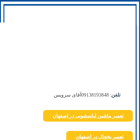
تلفن
: 09138193848
آقای سرویس
تعمیر ماشین لباسشویی در اصفهان
تعمیر یخچال در اصفهان