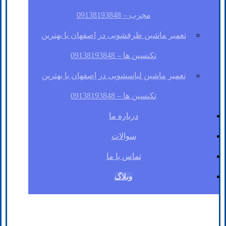
مجرب – 09138193848
تعمیر ماشین ظرفشویی در اصفهان با بهترین
تکنسین ها – 09138193848
تعمیر ماشین لباسشویی در اصفهان با بهترین
تکنسین ها – 09138193848
درباره ما
سوالات
تماس با ما
وبلاگ
فیسبوک
لینکدین
توئیتر