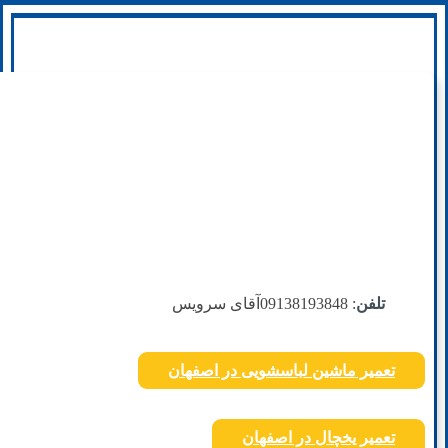
تلفن
: 09138193848
آقای سرویس
تعمیر ماشین لباسشویی در اصفهان
تعمیر یخچال در اصفهان