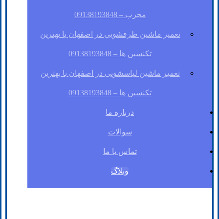
مجرب – 09138193848
تعمیر ماشین ظرفشویی در اصفهان با بهترین
تکنسین ها – 09138193848
تعمیر ماشین لباسشویی در اصفهان با بهترین
تکنسین ها – 09138193848
درباره ما
سوالات
تماس با ما
وبلاگ
فیسبوک
لینکدین
توئیتر