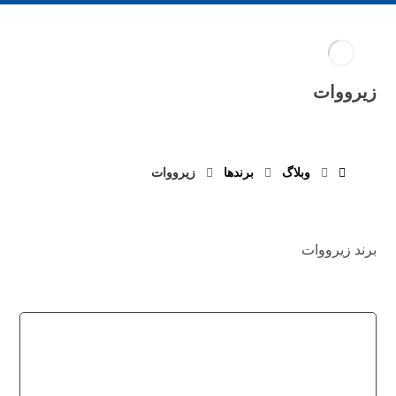
زیرووات
وبلاگ
برند‌ها
زیرووات
برند زیرووات