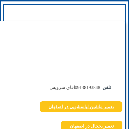
تلفن
: 09138193848
آقای سرویس
تعمیر ماشین لباسشویی در اصفهان
تعمیر یخچال در اصفهان