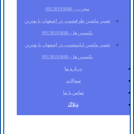
مجرب – 09138193848
تعمیر ماشین ظرفشویی در اصفهان با بهترین
تکنسین ها – 09138193848
تعمیر ماشین لباسشویی در اصفهان با بهترین
تکنسین ها – 09138193848
درباره ما
سوالات
تماس با ما
وبلاگ
فیسبوک
لینکدین
توئیتر