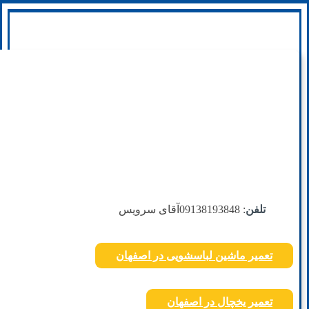
تلفن
: 09138193848
آقای سرویس
تعمیر ماشین لباسشویی در اصفهان
تعمیر یخچال در اصفهان