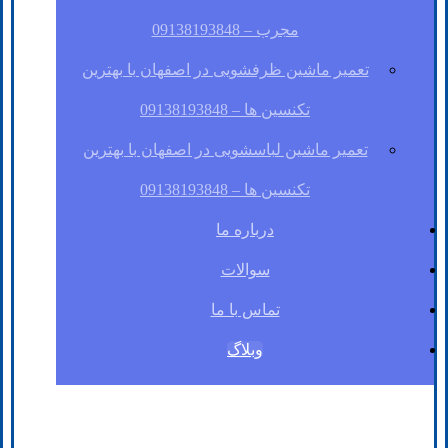
مجرب – 09138193848
تعمیر ماشین ظرفشویی در اصفهان با بهترین
تکنسین ها – 09138193848
تعمیر ماشین لباسشویی در اصفهان با بهترین
تکنسین ها – 09138193848
درباره ما
سوالات
تماس با ما
وبلاگ
فیسبوک
لینکدین
توئیتر