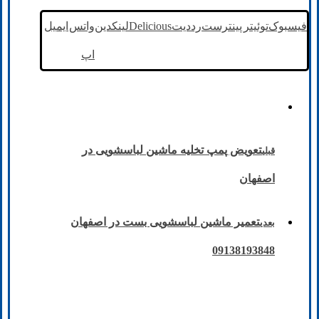
فیسبوک
توئیتر
پینترست
رددیت
Delicious
لینکدین
واتس
ایمیل
اپ
تعویض پمپ تخلیه ماشین لباسشویی در
قبلی
اصفهان
تعمیر ماشین لباسشویی بست در اصفهان
بعدی
09138193848