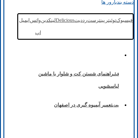
دسته بندی
ارور ها
فیسبوک
توئیتر
پینترست
رددیت
Delicious
لینکدین
واتس
ایمیل
اپ
راهنمای شستن کت و شلوار با ماشین
قبلی
لباسشویی
تعمیر آبمیوه گیری در اصفهان
بعدی