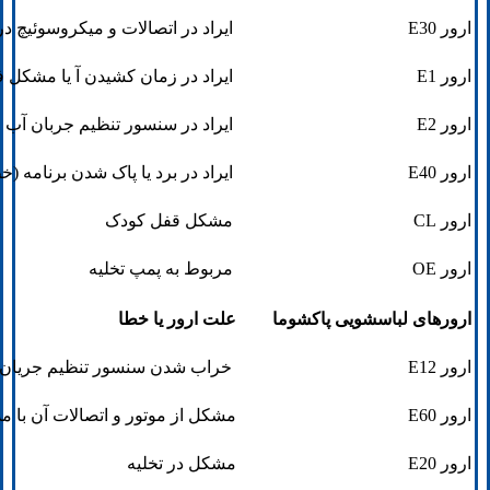
ارور E30
ایراد در اتصالات و میکروسوئیچ د
ارور E1
ایراد در زمان کشیدن آ یا مشکل فشا
ارور E2
ایراد در سنسور تنظیم جربان آب
ارور E40
ایراد در برد یا پاک شدن برنامه (خ
ارور CL
مشکل قفل کودک
ارور OE
مربوط به پمپ تخلیه
ارورهای لباسشویی پاکشوما
علت ارور یا خطا
ارور E12
خراب شدن سنسور تنظیم جریان آ
ارور E60
مشکل از موتور و اتصالات آن با مد
ارور E20
مشکل در تخلیه