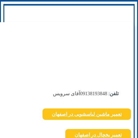
تلفن
: 09138193848
آقای سرویس
تعمیر ماشین لباسشویی در اصفهان
تعمیر یخچال در اصفهان