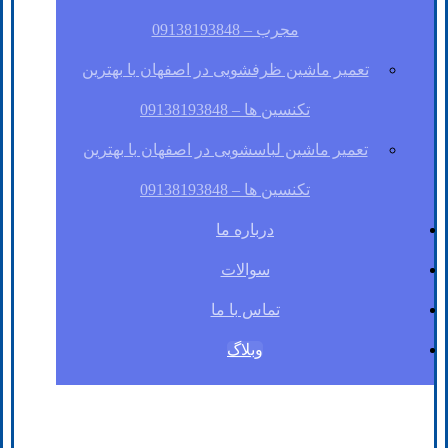
مجرب – 09138193848
تعمیر ماشین ظرفشویی در اصفهان با بهترین
تکنسین ها – 09138193848
تعمیر ماشین لباسشویی در اصفهان با بهترین
تکنسین ها – 09138193848
درباره ما
سوالات
تماس با ما
وبلاگ
فیسبوک
لینکدین
توئیتر