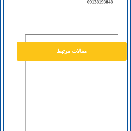
09138193848
مقالات مرتبط