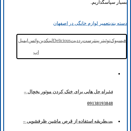
بسیار سپاسگذاریم.
دسته بندی
تعمیر لوازم خانگی در اصفهان
فیسبوک
توئیتر
پینترست
رددیت
Delicious
لینکدین
واتس
ایمیل
اپ
راه حل هایی برای خنک کردن موتور یخچال –
قبلی
09138193848
طریقه استفاده از قرص ماشین ظرفشویی –
بعدی