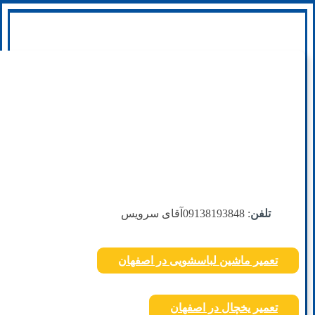
تلفن
: 09138193848
آقای سرویس
تعمیر ماشین لباسشویی در اصفهان
تعمیر یخچال در اصفهان