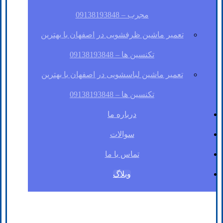
مجرب – 09138193848
تعمیر ماشین ظرفشویی در اصفهان با بهترین
تکنسین ها – 09138193848
تعمیر ماشین لباسشویی در اصفهان با بهترین
تکنسین ها – 09138193848
درباره ما
سوالات
تماس با ما
وبلاگ
فیسبوک
لینکدین
توئیتر