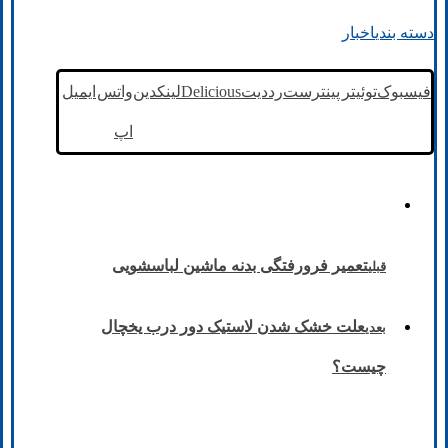
دسته بندی
اخبار
فیسبوک
توئیتر
پینترست
رددیت
Delicious
لینکدین
واتس
ایمیل
اپ
تعمیر فرورفتگی بدنه ماشین لباسشویی
قبلی
علت خشک شدن لاستیک دور درب یخچال
بعدی
چیست؟