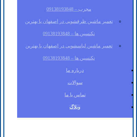
مجرب – 09138193848
تعمیر ماشین ظرفشویی در اصفهان با بهترین
تکنسین ها – 09138193848
تعمیر ماشین لباسشویی در اصفهان با بهترین
تکنسین ها – 09138193848
درباره ما
سوالات
تماس با ما
وبلاگ
فیسبوک
لینکدین
توئیتر