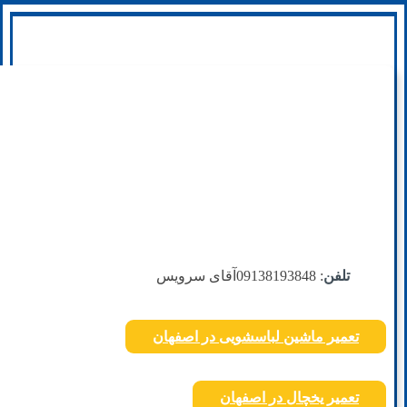
تلفن
: 09138193848
آقای سرویس
تعمیر ماشین لباسشویی در اصفهان
تعمیر یخچال در اصفهان