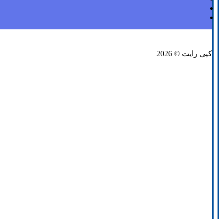
فیسبوک
لینکدین
توئیتر
کپی رایت © 2026