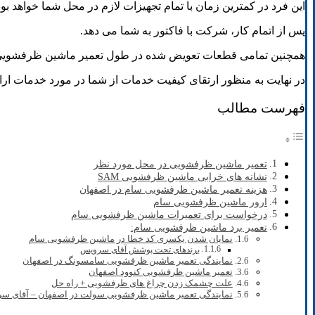
این فرد در کمترین زمان با تمام تجهیزات لازم در محل شما خواهد بود
پس از اتمام کار، شرکت با فاکتور به شما می دهد.
همچنین تمامی قطعات تعویض شده در طول تعمیر ماشین ظرفشویی س
در نهایت به منظور ارتقای کیفیت خدمات از شما در مورد خدمات ار
فهرست مطالب
تعمیر ماشین ظرفشویی در محل مورد نظر
نشانه های خرابی ماشین ظرفشویی SAM
هزینه تعمیر ماشین ظرفشویی سام در اصفهان
ارور ماشین ظرفشویی سام
درخواست برای تعمیرات ماشین ظرفشویی سام
تعمیر برد ماشین ظرفشویی سام:
نمایان شدن یکسری کد خطا در ماشین ظرفشویی سام
برندهای تحت پوشش آقای سرویس
نمایندگی تعمیر ماشین ظرفشویی سامسونگ در اصفهان
تعمیر ماشین ظرفشویی کنوود اصفهان
علت چشمک زدن چراغ های ظرفشویی + راه حل
نمایندگی تعمیر ماشین ظرفشویی سولت در اصفهان – آقای س