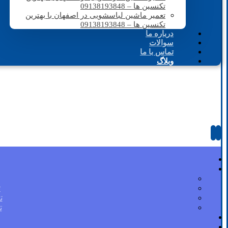
تکنسین ها – 09138193848
تعمیر ماشین لباسشویی در اصفهان با بهترین
تکنسین ها – 09138193848
درباره ما
سوالات
تماس با ما
وبلاگ
ت
ت
ت