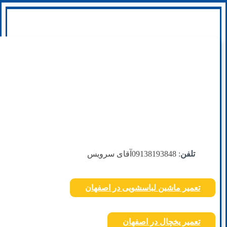
تلفن
: 09138193848
آقای سرویس
تعمیر ماشین لباسشویی در اصفهان
تعمیر یخچال در اصفهان