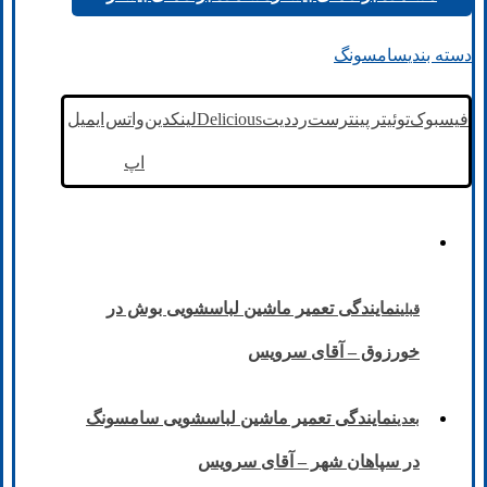
دسته بندی
سامسونگ
فیسبوک
توئیتر
پینترست
رددیت
Delicious
لینکدین
واتس
ایمیل
اپ
نمایندگی تعمیر ماشین لباسشویی بوش در
قبلی
خورزوق – آقای سرویس
نمایندگی تعمیر ماشین لباسشویی سامسونگ
بعدی
در سپاهان شهر – آقای سرویس