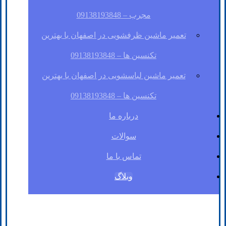
مجرب – 09138193848
تعمیر ماشین ظرفشویی در اصفهان با بهترین
تکنسین ها – 09138193848
تعمیر ماشین لباسشویی در اصفهان با بهترین
تکنسین ها – 09138193848
درباره ما
سوالات
تماس با ما
وبلاگ
فیسبوک
لینکدین
توئیتر