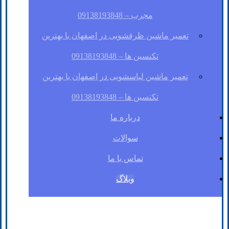
مجرب – 09138193848
تعمیر ماشین ظرفشویی در اصفهان با بهترین
تکنسین ها – 09138193848
تعمیر ماشین لباسشویی در اصفهان با بهترین
تکنسین ها – 09138193848
درباره ما
سوالات
تماس با ما
وبلاگ
فیسبوک
لینکدین
توئیتر