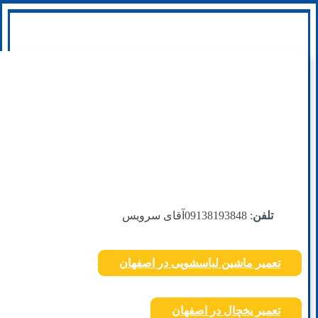
تلفن
: 09138193848
آقای سرویس
تعمیر ماشین لباسشویی در اصفهان
تعمیر یخچال در اصفهان