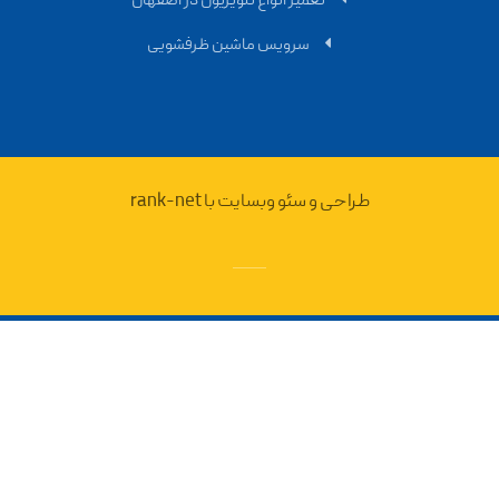
تعمیر انواع تلویزیون در اصفهان
سرویس ماشین ظرفشویی
طراحی و سئو وبسایت با rank-net