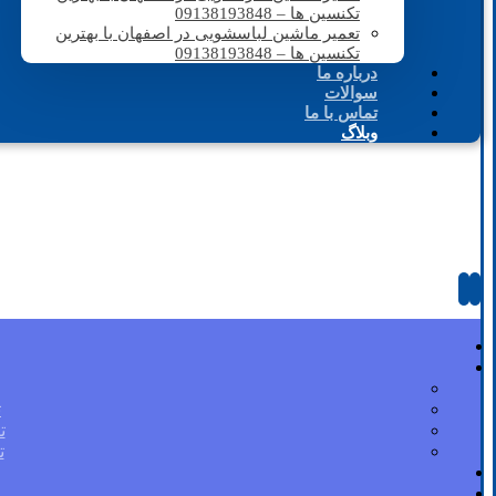
تکنسین ها – 09138193848
تعمیر ماشین لباسشویی در اصفهان با بهترین
تکنسین ها – 09138193848
درباره ما
سوالات
تماس با ما
وبلاگ
ت
ت
ت