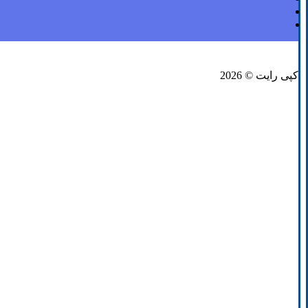
فیسبوک
لینکدین
توئیتر
کپی رایت © 2026