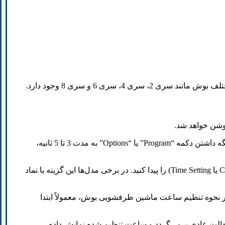
ری 6 و سری 8 وجود دارد.
وشن خواهد شد.
برای نحوه تنظیم ساعت ماشین ظرفشویی بوش، باید به منوی تنظیمات دستگاه وارد شوید. معمولاً با نگه داشتن دکمه “Program” یا “Options” به مدت 3 تا 5 ثانیه،
پس از ورود به منو، با استفاده از دکمه‌های جلو و عقب، گزینه مربوط به تنظیم ساعت (Clock Setting یا Time Setting) را پیدا کنید. در برخی مدل‌ها این گزینه با نماد
 در نحوه تنظیم ساعت ماشین ظرفشویی بوش، معمولاً ابتدا
مات ذخیره شود. دستگاه به حالت عادی برمی‌گردد و ساعت تنظیم شده نمایش داده