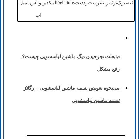
فیسبوک
توئیتر
پینترست
رددیت
Delicious
لینکدین
واتس
ایمیل
اپ
علت نچرخیدن دیگ ماشین لباسشویی چیست؟
قبلی
رفع مشکل
نحوه تعویض تسمه ماشین لباسشویی + رگلاژ
بعدی
تسمه ماشین لباسشویی