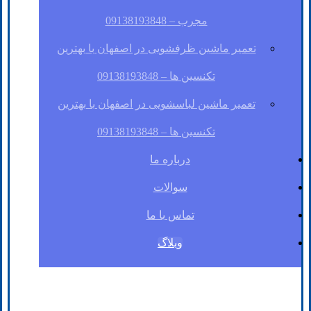
مجرب – 09138193848
تعمیر ماشین ظرفشویی در اصفهان با بهترین
تکنسین ها – 09138193848
تعمیر ماشین لباسشویی در اصفهان با بهترین
تکنسین ها – 09138193848
درباره ما
سوالات
تماس با ما
وبلاگ
فیسبوک
لینکدین
توئیتر