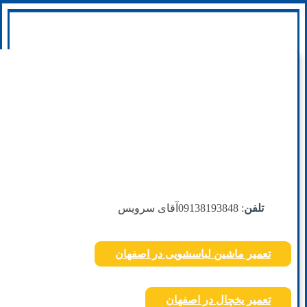
تلفن
: 09138193848
آقای سرویس
تعمیر ماشین لباسشویی در اصفهان
تعمیر یخچال در اصفهان