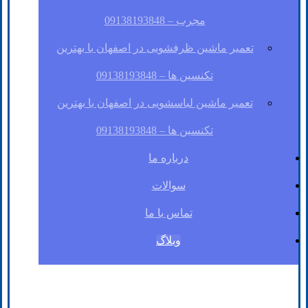
مجرب – 09138193848
تعمیر ماشین ظرفشویی در اصفهان با بهترین
تکنسین ها – 09138193848
تعمیر ماشین لباسشویی در اصفهان با بهترین
تکنسین ها – 09138193848
درباره ما
سوالات
تماس با ما
وبلاگ
فیسبوک
لینکدین
توئیتر