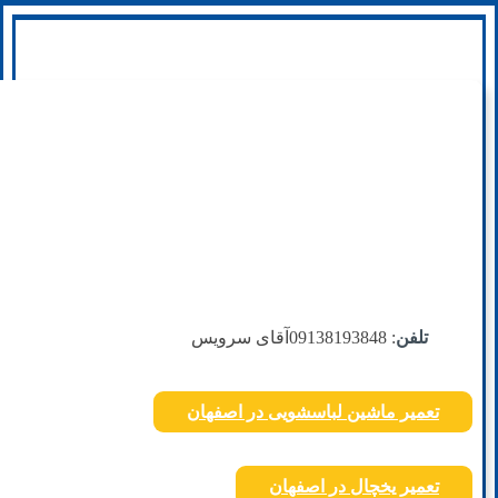
تلفن
: 09138193848
آقای سرویس
تعمیر ماشین لباسشویی در اصفهان
تعمیر یخچال در اصفهان