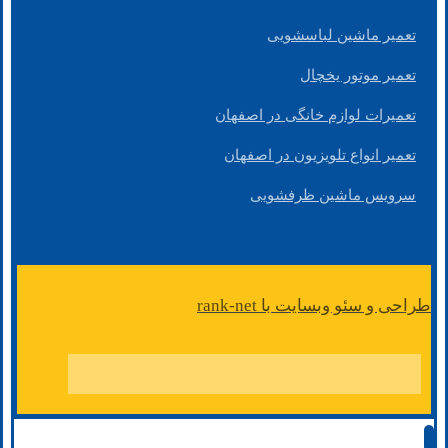
تعمیر ماشین لباسشویی
تعمیر موتور یخچال
تعمیرات لوازم خانگی در اصفهان
تعمیر انواع تلویزیون در اصفهان
سرویس ماشین ظرفشویی
طراحی و سئو وبسایت با rank-net