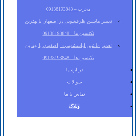
مجرب – 09138193848
تعمیر ماشین ظرفشویی در اصفهان با بهترین
تکنسین ها – 09138193848
تعمیر ماشین لباسشویی در اصفهان با بهترین
تکنسین ها – 09138193848
درباره ما
سوالات
تماس با ما
وبلاگ
فیسبوک
لینکدین
توئیتر