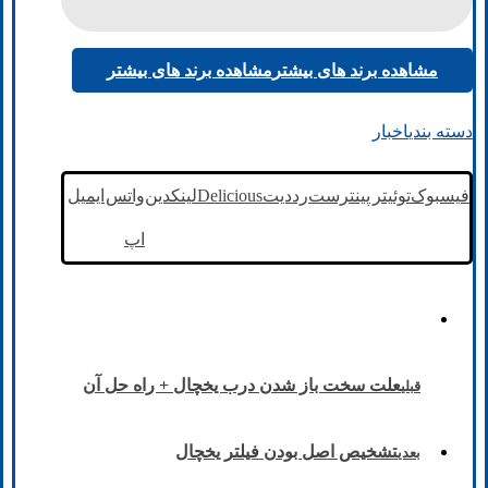
مشاهده برند های بیشتر
مشاهده برند های بیشتر
دسته بندی
اخبار
فیسبوک
توئیتر
پینترست
رددیت
Delicious
لینکدین
واتس
ایمیل
اپ
علت سخت باز شدن درب یخچال + راه حل آن
قبلی
تشخیص اصل بودن فیلتر یخچال
بعدی