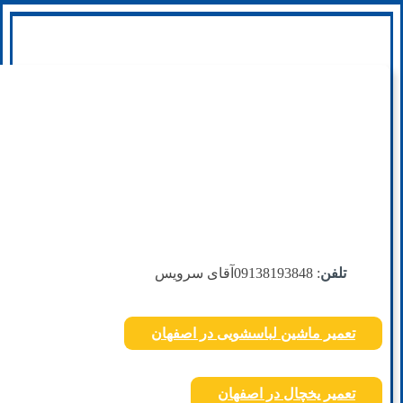
تلفن
: 09138193848
آقای سرویس
تعمیر ماشین لباسشویی در اصفهان
تعمیر یخچال در اصفهان