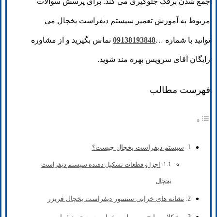
جمع شدن برفک جلوگیری می کند. برای پرسش سوالات
مربوط به آموزش تعمیر سیستم دیفراست یخچال می
توانید با شماره …
09138193848
تماس بگیرید و از مشاوره
رایگان آقای سرویس بهره مند شوید.
فهرست مطالب
سیستم دیفراست یخچال چیست؟
اجزا و قطعات تشکیل ‌دهنده سیستم دیفراست
یخچال
نشانه های خرابی سنسور دیفراست یخچال فریزر