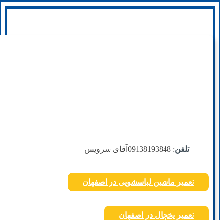
تلفن
: 09138193848
آقای سرویس
تعمیر ماشین لباسشویی در اصفهان
تعمیر یخچال در اصفهان