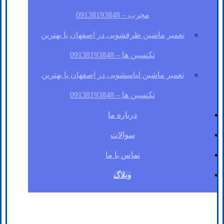
مجرب – 09138193848
تعمیر ماشین ظرفشویی در اصفهان با بهترین
تکنسین ها – 09138193848
تعمیر ماشین لباسشویی در اصفهان با بهترین
تکنسین ها – 09138193848
درباره ما
سوالات
تماس با ما
وبلاگ
فیسبوک
لینکدین
توئیتر