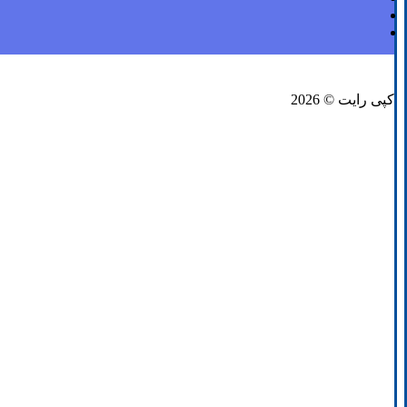
فیسبوک
لینکدین
توئیتر
کپی رایت © 2026