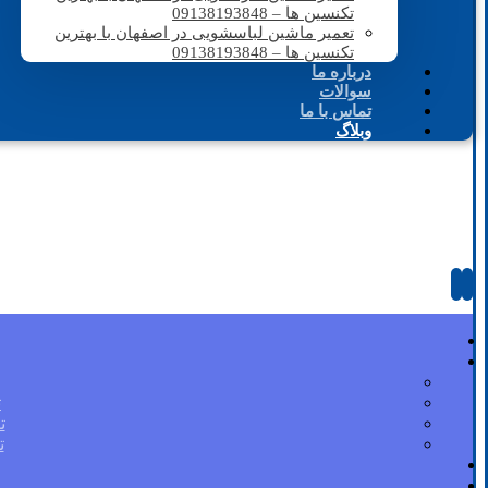
تکنسین ها – 09138193848
تعمیر ماشین لباسشویی در اصفهان با بهترین
تکنسین ها – 09138193848
درباره ما
سوالات
تماس با ما
وبلاگ
ت
ت
ت