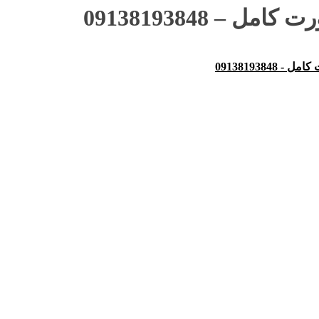
 09138193848
091381938