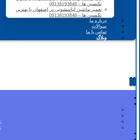
تکنسین ها – 09138193848
تعمیر ماشین لباسشویی در اصفهان با بهترین
تکنسین ها – 09138193848
درباره ما
سوالات
تماس با ما
وبلاگ
ت
ت
ت