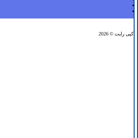
فیسبوک
لینکدین
توئیتر
کپی رایت © 2026