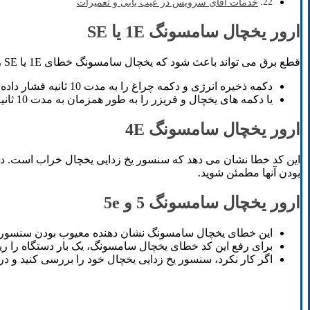
خدمات آقای سرویس در عیب یابی و تعمیرات
ارور یخچال سامسونگ 1E یا SE
قطع برق می تواند باعث شود که یخچال سامسونگ خطای 1E یا SE را نمایش دهد. برای رفع این خطا مراحل زیر را دنبال کنید:
دکمه ذخیره انرژی و دکمه چراغ را به مدت 10 ثانیه فشار داده و نگه دارید تا خطا برطرف شود.
یا دکمه های یخچال و فریزر را به طور همزمان به مدت 10 ثانیه فشار دهید تا کنترل پنل ریست شود.
ارور یخچال سامسونگ 4E
این کد خطا نشان می دهد که سنسور یخ زدایی یخچال خراب است. در ا
بودن آنها مطمئن شوید.
ارور یخچال سامسونگ 5 و 5e
این خطای یخچال سامسونگ نشان دهنده معیوب بودن سنسور یخ
برای رفع این کد خطای یخچال سامسونگ، یک بار دستگاه را ر
اگر کار نکرد، سنسور یخ زدایی یخچال خود را بررسی کنید و د