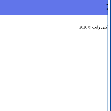
فیسبوک
لینکدین
توئیتر
کپی رایت © 2026