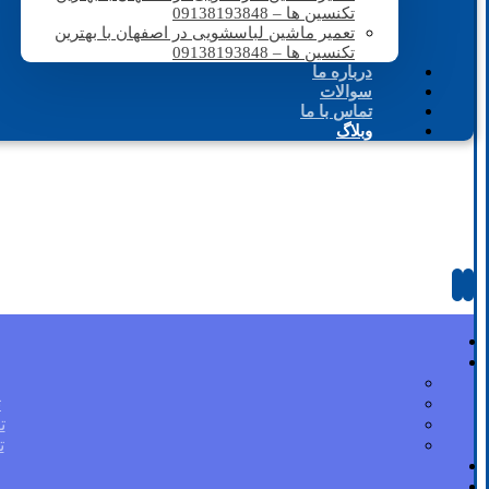
تکنسین ها – 09138193848
تعمیر ماشین لباسشویی در اصفهان با بهترین
تکنسین ها – 09138193848
درباره ما
سوالات
تماس با ما
وبلاگ
ت
ت
ت