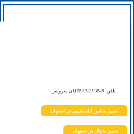
تلفن
: 09138193848
آقای سرویس
تعمیر ماشین لباسشویی در اصفهان
تعمیر یخچال در اصفهان