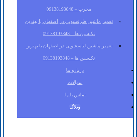
مجرب – 09138193848
تعمیر ماشین ظرفشویی در اصفهان با بهترین
تکنسین ها – 09138193848
تعمیر ماشین لباسشویی در اصفهان با بهترین
تکنسین ها – 09138193848
درباره ما
سوالات
تماس با ما
وبلاگ
فیسبوک
لینکدین
توئیتر