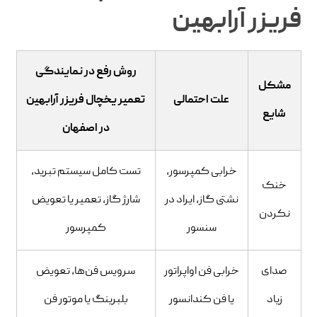
فریزر آرابهین
روش رفع در نمایندگی
مشکل
علت احتمالی
تعمیر یخچال فریزر آرابهین
شایع
در اصفهان
خرابی کمپرسور،
تست کامل سیستم تبرید،
خنک
نشتی گاز، ایراد در
شارژ گاز، تعمیر یا تعویض
نکردن
سنسور
کمپرسور
صدای
خرابی فن اواپراتور
سرویس فن‌ها، تعویض
زیاد
یا فن کندانسور
بلبرینگ یا موتور فن