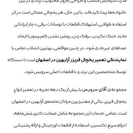
قدرت سرمایش مناسب و طراحی به‌روز، محبوبیت زیادی در بین
خانواده‌ها پیدا کرده‌اند. با این حال، هر یخچالی ممکن است در اثر
استفاده طولانی، استهلاک قطعات یا نوسانات برقی دچار ایراداتی
مانند خنک نکردن، برفک زدن، روشن نشدن کمپرسور یا ایجاد
صداهای غیرعادی شود. در چنین مواقعی، بهترین انتخاب تماس با
نمایندگی تعمیر یخچال فریزر آرابهین در اصفهان
است تا دستگاه
توسط متخصصین این برند و با قطعات اصلی سرویس شود.
مجموعه‌ی
آقای سرویس
با بیش از یک دهه تجربه در تعمیر انواع
یخچال‌ فریزر، یکی از معتبرترین مراکز تخصصی آرابهین در اصفهان
است. تمامی خدمات این مجموعه شامل ضمانت کتبی شش‌ماهه،
اعزام سریع تکنسین، استفاده از قطعات اورجینال و ارائه پشتیبانی