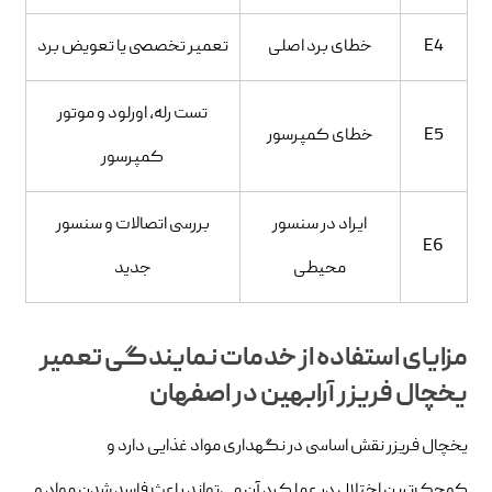
E4
خطای برد اصلی
تعمیر تخصصی یا تعویض برد
تست رله، اورلود و موتور
E5
خطای کمپرسور
کمپرسور
ایراد در سنسور
بررسی اتصالات و سنسور
E6
محیطی
جدید
مزایای استفاده از خدمات نمایندگی تعمیر
یخچال فریزر آرابهین در اصفهان
یخچال فریزر نقش اساسی در نگهداری مواد غذایی دارد و
کوچک‌ترین اختلال در عملکرد آن می‌تواند باعث فاسد شدن مواد و