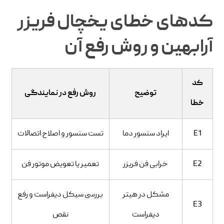
کدهای خطای یخچال فریزر
آرابهین و روش رفع آن
کد
توضیح
روش رفع در نمایندگی
خطا
E1
ایراد سنسور دما
تست سنسور و اصلاح اتصالات
E2
خرابی فن فریزر
تعمیر یا تعویض موتور فن
مشکل در هیتر
بررسی سیکل دیفراست و رفع
E3
دیفراست
نقص