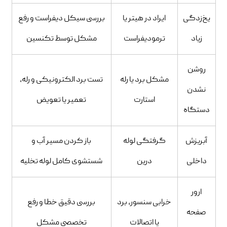
یخ‌زدگی
ایراد در هیتر یا
بررسی سیکل دیفراست و رفع
زیاد
ترمودیفراست
مشکل توسط تکنسین
روشن
مشکل برد یا رله
تست برد الکترونیکی و رله،
نشدن
استارت
تعمیر یا تعویض
دستگاه
آبریزش
گرفتگی لوله
باز کردن مسیر آب و
داخلی
درین
شستشوی کامل لوله تخلیه
ارور
خرابی سنسور، برد
بررسی دقیق خطا و رفع
صفحه
یا اتصالات
تخصصی مشکل