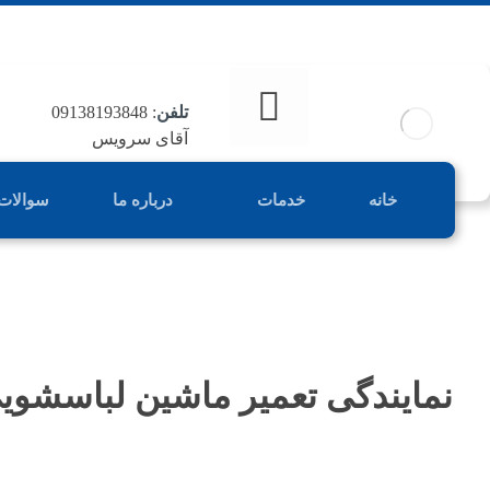
تلفن
: 09138193848
آقای سرویس
خانه
خدمات
درباره ما
سوالات
نمایندگی تعمیر ماشین لباسشوی