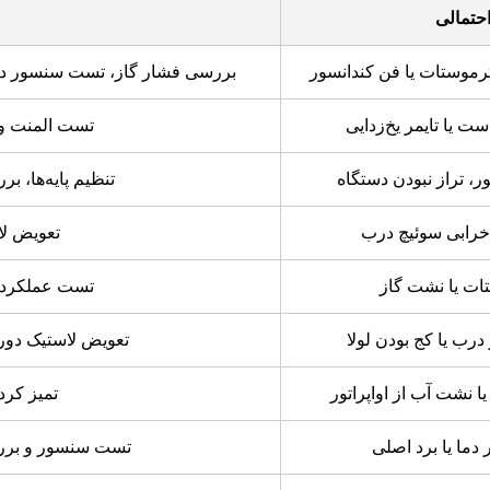
حتمالی
رموستات یا فن کندانسور
بررسی فشار گاز، تست سنسور دم
ت یا تایمر یخ‌زدایی
تست المنت و 
ر، تراز نبودن دستگاه
تنظیم پایه‌ها، 
خرابی سوئیچ درب
تعویض لا
ات یا نشت گاز
تست عملکرد ت
درب یا کج بودن لولا
تعویض لاستیک دور 
ا نشت آب از اواپراتور
تمیز کرد
 دما یا برد اصلی
تست سنسور و برر