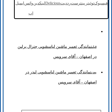
فیسبوک
توئیتر
پینترست
رددیت
Delicious
لینکدین
واتس
ایمیل
اپ
نمایندگی تعمیر ماشین لباسشویی جنرال برلین
قبلی
در اصفهان – آقای سرویس
نمایندگی تعمیر ماشین لباسشویی لیدر در
بعدی
اصفهان – آقای سرویس