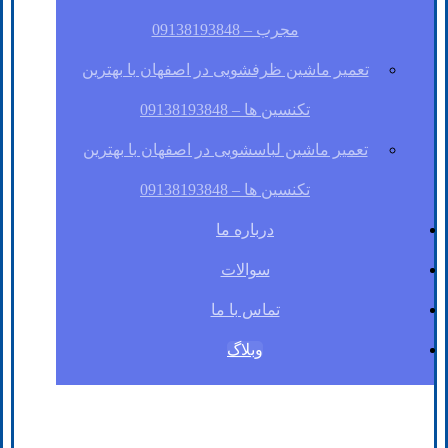
مجرب – 09138193848
تعمیر ماشین ظرفشویی در اصفهان با بهترین
تکنسین ها – 09138193848
تعمیر ماشین لباسشویی در اصفهان با بهترین
تکنسین ها – 09138193848
درباره ما
سوالات
تماس با ما
وبلاگ
فیسبوک
لینکدین
توئیتر