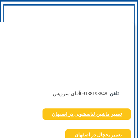
تلفن
: 09138193848
آقای سرویس
تعمیر ماشین لباسشویی در اصفهان
تعمیر یخچال در اصفهان