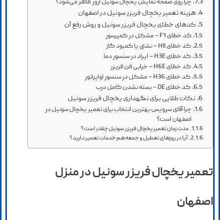
چرا روی صفحه نمایش یخچال سونیل ارور ظاهر می‌شود؟
هزینه تعمیر یخچال فریزر سونیل در اصفهان
کدهای خطای یخچال فریزر سونیل و روش رفع آن
کد خطای F1 – مشکل در کمپرسور
کد خطای HII – نشتی یا کمبود گاز
کد خطای H3E – ایراد در سنسور دما
کد خطای H6E – خرابی فن فریزر
کد خطای H36 – مشکل در سنسور اواپراتور
کد خطای DE – بسته نشدن کامل درب
نکات طلایی برای نگهداری یخچال فریزر سونیل
چرا آقای سرویس بهترین انتخاب برای تعمیر یخچال سونیل در
اصفهان است؟
مدت زمان تعمیر یخچال فریزر سونیل چقدر است؟
آیا در روزهای تعطیل و جمعه هم خدمات تعمیر دارید؟
تعمیر یخچال فریزر سونیل در منزل
اصفهان