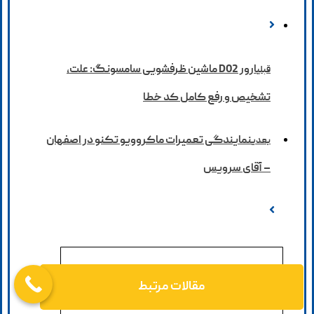
ارور D02 ماشین ظرفشویی سامسونگ: علت،
قبلی
تشخیص و رفع کامل کد خطا
نمایندگی تعمیرات ماکروویو تکنو در اصفهان
بعدی
– آقای سرویس
مقالات مرتبط