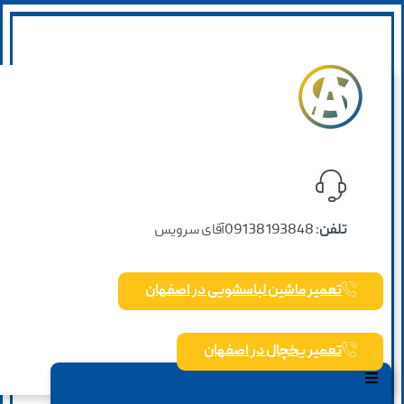
تلفن
: 09138193848
آقای سرویس
تعمیر ماشین لباسشویی در اصفهان
تعمیر یخچال در اصفهان