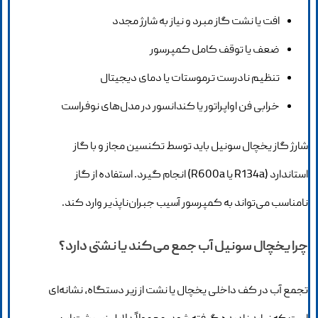
افت یا نشت گاز مبرد و نیاز به شارژ مجدد
ضعف یا توقف کامل کمپرسور
تنظیم نادرست ترموستات یا دمای دیجیتال
خرابی فن اواپراتور یا کندانسور در مدل‌های نوفراست
شارژ گاز یخچال سونیل باید توسط تکنسین مجاز و با گاز
استاندارد (R134a یا R600a) انجام گیرد. استفاده از گاز
نامناسب می‌تواند به کمپرسور آسیب جبران‌ناپذیر وارد کند.
چرا یخچال سونیل آب جمع می‌کند یا نشتی دارد؟
تجمع آب در کف داخلی یخچال یا نشت از زیر دستگاه، نشانه‌ای