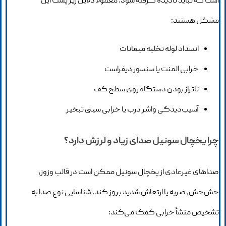
است که نباید نادیده گرفته شود. معمولاً دلایل زیر پشت این
مشکل هستند:
انسداد لوله تخلیه میعانات
خرابی المنت یا سنسور دیفراست
ناتراز بودن دستگاه روی سطح کف
آسیب‌دیدگی واشر درب یا خرابی سینی تبخیر
چرا یخچال سونیل صدای زیاد و لرزش دارد؟
صداهای غیرعادی از یخچال سونیل ممکن است در قالب وزوز،
خش‌خش، ضربه یا ارتعاش شدید بروز کند. شناسایی نوع صدا به
تشخیص منشأ خرابی کمک می‌کند: