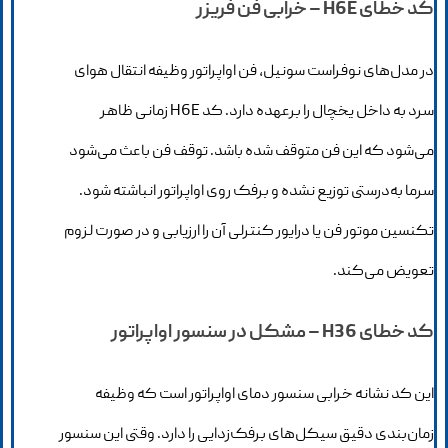
کد خطای H6E – خرابی فن فریزر
در مدل‌های نوفراست سونیل، فن اواپراتور وظیفه انتقال هوای
سرد به داخل یخچال را برعهده دارد. کد H6E زمانی ظاهر
می‌شود که این فن متوقف شده باشد. توقف فن باعث می‌شود
سرما به‌درستی توزیع نشده و برفک روی اواپراتور انباشته شود.
تکنسین موتور فن یا درایور کنترلی آن را ارزیابی و در صورت لزوم
تعویض می‌کند.
کد خطای H36 – مشکل در سنسور اواپراتور
این کد نشانه خرابی سنسور دمای اواپراتور است که وظیفه
زمان‌بندی دقیق سیکل‌های برفک‌زدایی را دارد. وقتی این سنسور