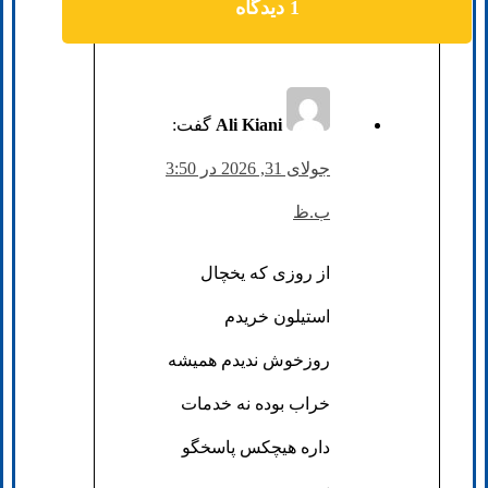
1 دیدگاه
Ali Kiani
گفت:
جولای 31, 2026 در 3:50
ب.ظ
از روزی که یخچال
استیلون خریدم
روزخوش ندیدم همیشه
خراب بوده نه خدمات
داره هیچکس پاسخگو