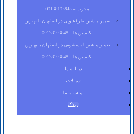
مجرب – 09138193848
تعمیر ماشین ظرفشویی در اصفهان با بهترین
تکنسین ها – 09138193848
تعمیر ماشین لباسشویی در اصفهان با بهترین
تکنسین ها – 09138193848
درباره ما
سوالات
تماس با ما
وبلاگ
فیسبوک
لینکدین
توئیتر