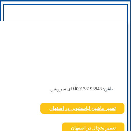
تلفن
: 09138193848
آقای سرویس
تعمیر ماشین لباسشویی در اصفهان
تعمیر یخچال در اصفهان