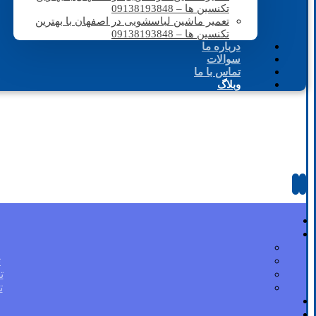
تکنسین ها – 09138193848
تعمیر ماشین لباسشویی در اصفهان با بهترین
تکنسین ها – 09138193848
درباره ما
سوالات
تماس با ما
وبلاگ
ت
ت
ت