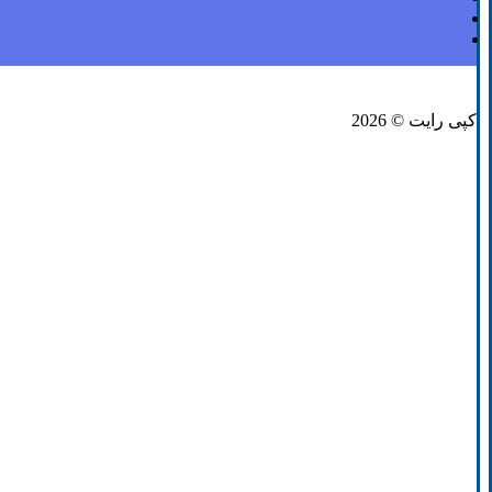
فیسبوک
لینکدین
توئیتر
کپی رایت © 2026