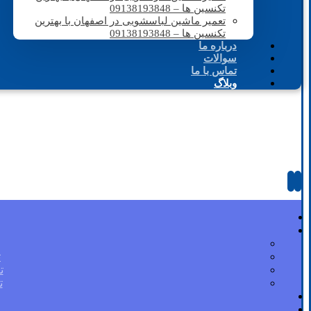
تکنسین ها – 09138193848
تعمیر ماشین لباسشویی در اصفهان با بهترین
تکنسین ها – 09138193848
درباره ما
سوالات
تماس با ما
وبلاگ
ت
ت
ت