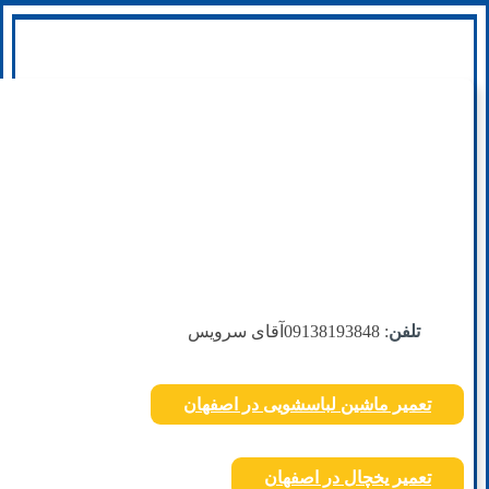
تلفن
: 09138193848
آقای سرویس
تعمیر ماشین لباسشویی در اصفهان
تعمیر یخچال در اصفهان