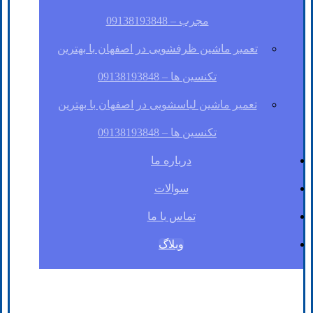
مجرب – 09138193848
تعمیر ماشین ظرفشویی در اصفهان با بهترین
تکنسین ها – 09138193848
تعمیر ماشین لباسشویی در اصفهان با بهترین
تکنسین ها – 09138193848
درباره ما
سوالات
تماس با ما
وبلاگ
فیسبوک
لینکدین
توئیتر