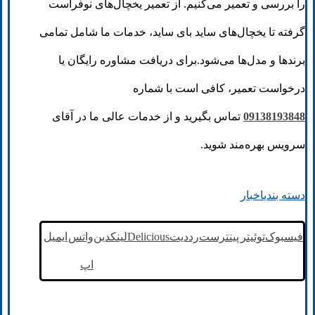
را بررسی و تعمیر می‌کنیم. از تعمیر یخچال‌های نوفراست
گرفته تا یخچال‌های ساید بای ساید، خدمات ما شامل تمامی
برندها و مدل‌ها می‌شود.برای دریافت مشاوره رایگان یا
درخواست تعمیر، کافی است با شماره
09138193848
تماس بگیرید و از خدمات عالی ما در آقای
سرویس بهره‌مند شوید.
دسته بندی
اخبار
فیسبوک
توئیتر
پینترست
رددیت
Delicious
لینکدین
واتس
ایمیل
اپ