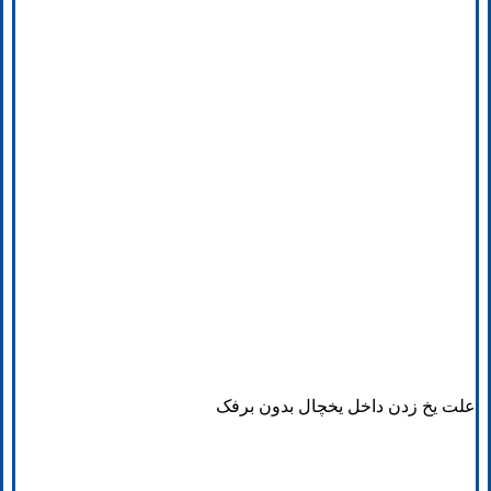
علت یخ زدن داخل یخچال بدون برفک