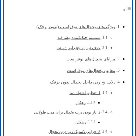
ویژگی‌های یخچال‌های نوفراست (بدون برفک)
سیستم خنک‌کننده پیشرفته
حذف نیاز به یخ‌زدایی دستی
مزایای یخچال‌های نوفراست
معایب یخچال‌های نوفراست
دلایل یخ زدن داخل یخچال بدون برفک
1. تنظیم اشتباه دما
راهکار:
2. باز بودن درب یخچال برای مدت طولانی
راهکار:
3. خرابی لاستیک دور درب یخچال