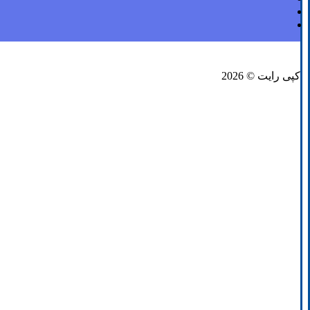
فیسبوک
لینکدین
توئیتر
کپی رایت © 2026