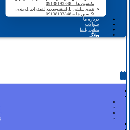
تکنسین ها – 09138193848
تعمیر ماشین لباسشویی در اصفهان با بهترین
تکنسین ها – 09138193848
درباره ما
سوالات
تماس با ما
وبلاگ
ت
ت
ت