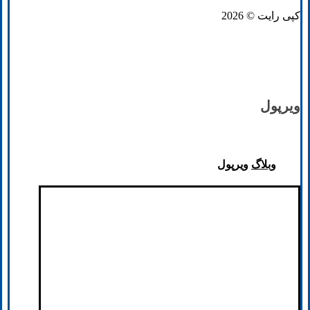
کپی رایت © 2026
ویرپول
وبلاگ
ویرپول