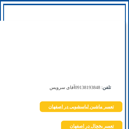
تلفن
: 09138193848
آقای سرویس
تعمیر ماشین لباسشویی در اصفهان
تعمیر یخچال در اصفهان