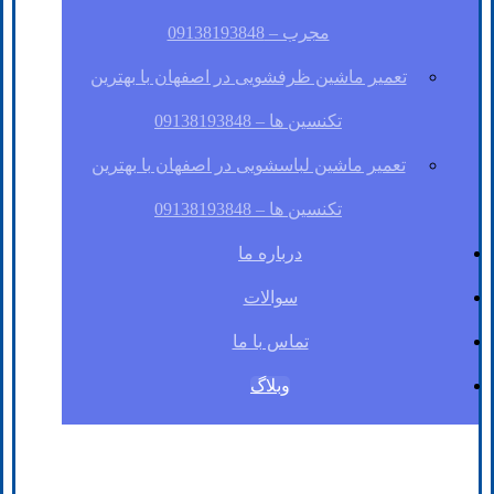
مجرب – 09138193848
تعمیر ماشین ظرفشویی در اصفهان با بهترین
تکنسین ها – 09138193848
تعمیر ماشین لباسشویی در اصفهان با بهترین
تکنسین ها – 09138193848
درباره ما
سوالات
تماس با ما
وبلاگ
فیسبوک
لینکدین
توئیتر