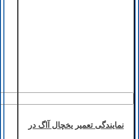
نمایندگی تعمیر یخچال آاگ در