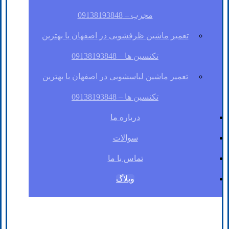
مجرب – 09138193848
تعمیر ماشین ظرفشویی در اصفهان با بهترین
تکنسین ها – 09138193848
تعمیر ماشین لباسشویی در اصفهان با بهترین
تکنسین ها – 09138193848
درباره ما
سوالات
تماس با ما
وبلاگ
فیسبوک
لینکدین
توئیتر