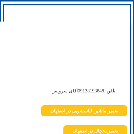
تلفن
: 09138193848
آقای سرویس
تعمیر ماشین لباسشویی در اصفهان
تعمیر یخچال در اصفهان