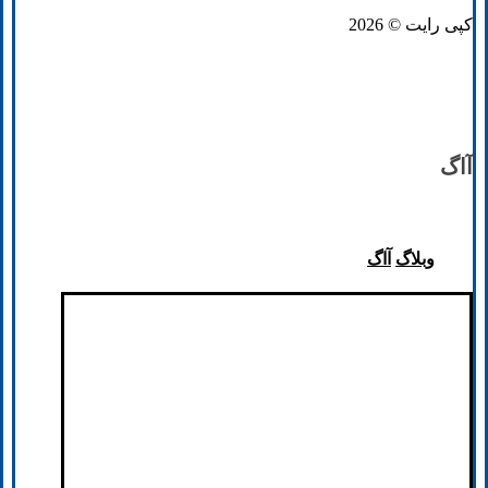
کپی رایت © 2026
آاگ
وبلاگ
آاگ