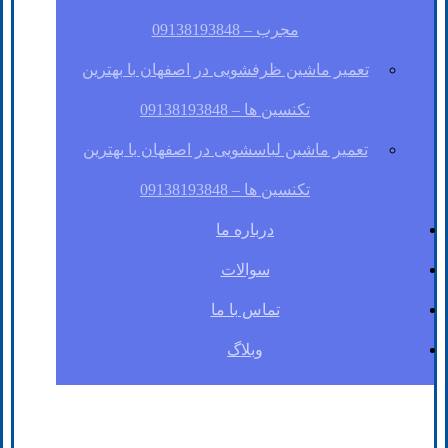
مجرب – 09138193848
تعمیر ماشین ظرفشویی در اصفهان با بهترین
تکنسین ها – 09138193848
تعمیر ماشین لباسشویی در اصفهان با بهترین
تکنسین ها – 09138193848
درباره ما
سوالات
تماس با ما
وبلاگ
فیسبوک
لینکدین
توئیتر