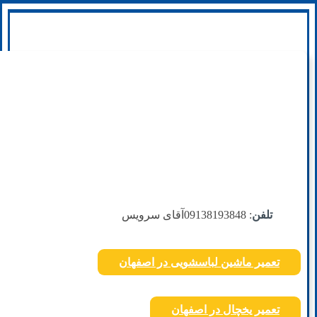
تلفن
: 09138193848
آقای سرویس
تعمیر ماشین لباسشویی در اصفهان
تعمیر یخچال در اصفهان