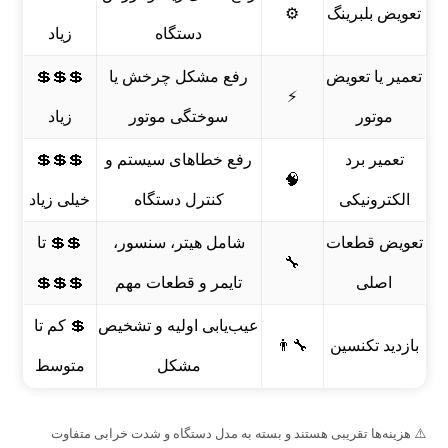
تعویض بلبرینگ
⚙️
دستگاه
زیاد
تعمیر یا تعویض
رفع مشکل چرخش یا
💲💲💲
⚡
موتور
سوختگی موتور
زیاد
تعمیر برد
رفع خطاهای سیستم و
💲💲💲
🧠
الکترونیکی
کنترل دستگاه
خیلی زیاد
تعویض قطعات
شامل هیتر، سنسور،
💲💲 تا
🔧
اصلی
تایمر و قطعات مهم
💲💲💲
عیب‌یابی اولیه و تشخیص
💲 کم تا
بازدید تکنسین
👨‍🔧
مشکل
متوسط
⚠️ هزینه‌ها تقریبی هستند و بسته به مدل دستگاه و شدت خرابی متفاوت