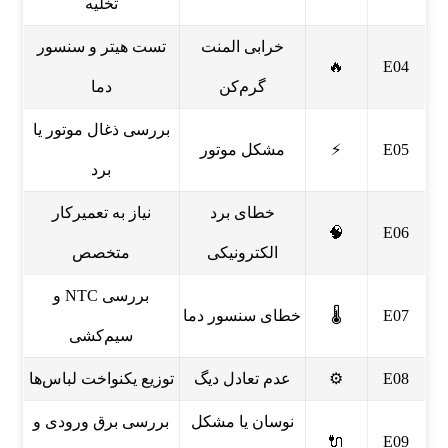
تخلیه
خرابی المنت
تست هیتر و سنسور
🔥
E04
گرم‌کن
دما
بررسی ذغال موتور یا
E05
⚡
مشکل موتور
برد
خطای برد
نیاز به تعمیرکار
🧠
E06
الکترونیکی
متخصص
بررسی NTC و
E07
🌡️
خطای سنسور دما
سیم‌کشی
E08
⚙️
عدم تعادل دیگ
توزیع یکنواخت لباس‌ها
نوسان یا مشکل
بررسی برق ورودی و
🔌
E09