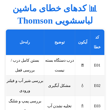
📊 کدهای خطای ماشین
لباسشویی Thomson
کد
آیکون
توضیح
راه‌حل
خطا
درب دستگاه بسته
بستن کامل درب /
🚪
E01
نیست
بررسی قفل
بررسی شیر آب و فیلتر
E02
💧
مشکل آبگیری
ورودی
بررسی پمپ و شلنگ
E03
🚿
تخلیه نشدن آب