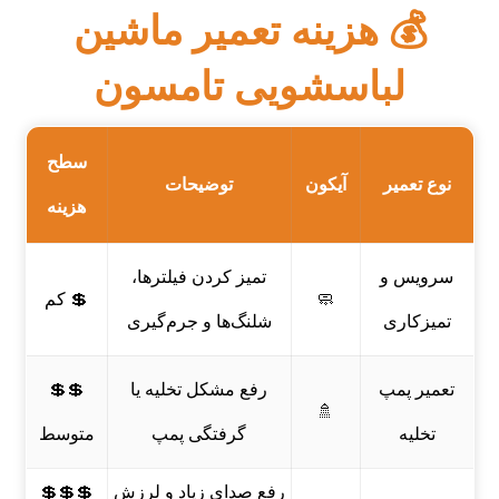
💰 هزینه تعمیر ماشین
لباسشویی تامسون
سطح
نوع تعمیر
آیکون
توضیحات
هزینه
سرویس و
تمیز کردن فیلترها،
🧼
💲 کم
تمیزکاری
شلنگ‌ها و جرم‌گیری
تعمیر پمپ
رفع مشکل تخلیه یا
💲💲
🚿
تخلیه
گرفتگی پمپ
متوسط
رفع صدای زیاد و لرزش
💲💲💲