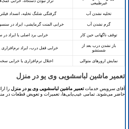
تراز نبودن دستگاه، خرابی کمک‌فن
غیرطبیعی
تخلیه نشدن آب
گرفتگی شلنگ تخلیه، انسداد فیلتر
گرم نشدن آب
خرابی المنت گرمایشی، ایراد در سنسور
توقف ناگهانی حین کار
خرابی برد اصلی یا ایراد در س
باز نشدن درب بعد از
خرابی قفل درب، ایراد نرم‌افزاری ی
شستشو
نمایش ارورهای متوالی
اختلال نرم‌افزاری یا خرابی سخت
تعمیر ماشین لباسشویی وی یو در منزل
آقای سرویس خدمات
تعمیر ماشین لباسشویی وی یو در منزل
را ارا
حاضر می‌شوند. تمامی عیب‌یابی‌ها، تعمیرات و تعویض قطعات در منز