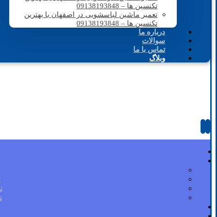
تکنسین ها – 09138193848
تعمیر ماشین لباسشویی در اصفهان با بهترین
تکنسین ها – 09138193848
درباره ما
سوالات
تماس با ما
وبلاگ
ت
ت
ت