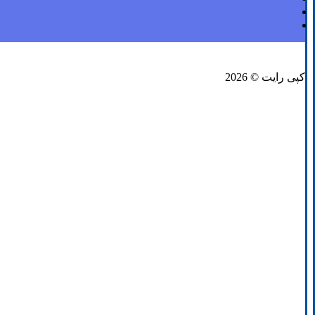
فیسبوک
لینکدین
توئیتر
کپی رایت © 2026