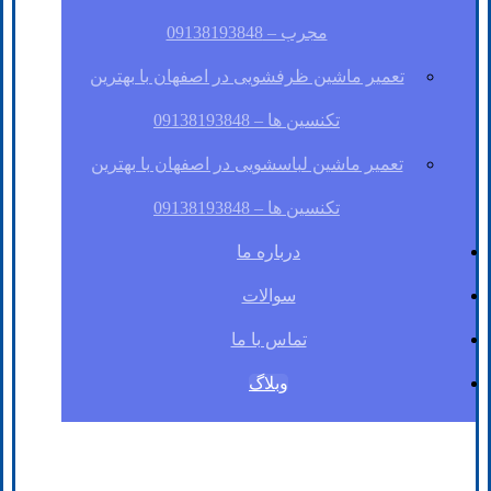
مجرب – 09138193848
تعمیر ماشین ظرفشویی در اصفهان با بهترین
تکنسین ها – 09138193848
تعمیر ماشین لباسشویی در اصفهان با بهترین
تکنسین ها – 09138193848
درباره ما
سوالات
تماس با ما
وبلاگ
فیسبوک
لینکدین
توئیتر