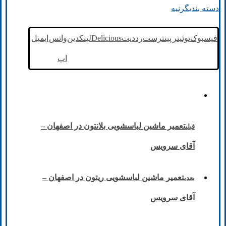
دسته بندی
گرنیه
فیسبوک
توئیتر
پینترست
رددیت
Delicious
لینکدین
واتس
ایمیل
اپ
تعمیر ماشین لباسشویی بلانتون در اصفهان –
قبلی
آقای سرویس
تعمیر ماشین لباسشویی ریتون در اصفهان –
بعدی
آقای سرویس