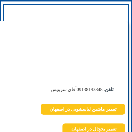
تلفن
: 09138193848
آقای سرویس
تعمیر ماشین لباسشویی در اصفهان
تعمیر یخچال در اصفهان