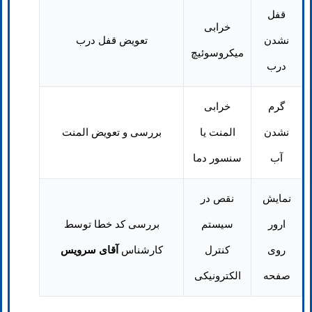
قفل
خرابی
نشدن
تعویض قفل درب
میکروسوئیچ
درب
گرم
خرابی
نشدن
المنت یا
بررسی و تعویض المنت
آب
سنسور دما
نمایش
نقص در
ارور
سیستم
بررسی کد خطا توسط
روی
کنترل
کارشناس
آقای سرویس
صفحه
الکترونیکی